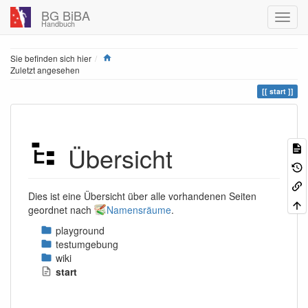
BG BiBA
Handbuch
Home
Sie befinden sich hier
Zuletzt angesehen
start
Übersicht
Dies ist eine Übersicht über alle vorhandenen Seiten
geordnet nach
Namensräume
.
playground
testumgebung
wiki
start